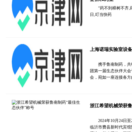
“药不到樟树不齐,
日,叮当快药
上海诺瑞实验室设
携手鲁南制药，共铸
团第一届生态伙伴大会
会，宛如一座连接各方
浙江希望机械荣获鲁
2024年10月2
临沂市费县新时代宾馆